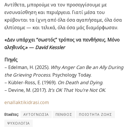
Αντίθετα, μπορούμε να τον προσεγγίσουμε με
ενσυναίσθηση και περιέργεια. Γιατί μέσα του
κρύβονται τα ίχνη από όλα όσα αγαπήσαμε, όλα όσα
ελπίσαμε — και τελικά, όλα όσα μάς διαμόρφωσαν.
«Δεν υπάρχει “σωστός” τρόπος να πενθήσεις. Μόνο
αληθινός.» —
David Kessler
Πηγές
– Edelman, H. (2025).
Why Anger Can Be an Ally During
the Grieving Process
. Psychology Today.
– Kübler-Ross, E. (1969).
On Death and Dying
.
– Devine, M. (2017).
It’s OK That You’re Not OK
.
enallaktikidrasi.com
Ετικέτες:
ΑΥΤΟΓΝΩΣΙΑ
ΠΕΝΘΟΣ
ΠΟΙΟΤΗΤΑ ΖΩΗΣ
ΨΥΧΟΛΟΓΙΑ