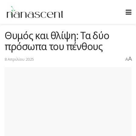
Θυμός και θλίψη: Τα δύο
πρόσωπα του πένθους
A
8 Απριλίου 2025
A