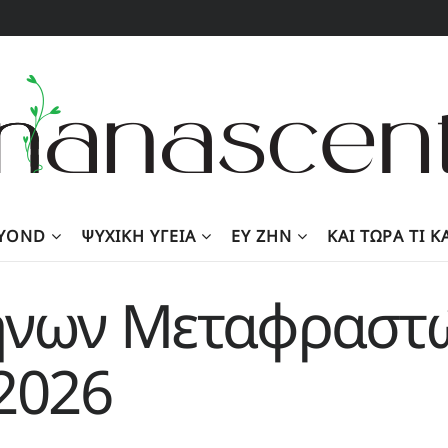
EYOND
ΨΥΧΙΚΉ ΥΓΕΊΑ
ΕΥ ΖΗΝ
KΑΙ ΤΏΡΑ ΤΙ 
ήνων Μεταφραστ
2026