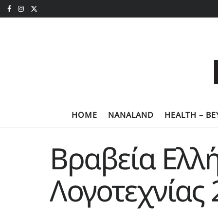
HOME
NANALAND
HEALTH – B
Βραβεία Ελλ
Λογοτεχνίας 