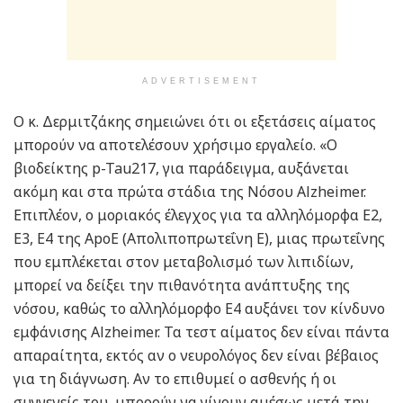
ADVERTISEMENT
Ο κ. Δερμιτζάκης σημειώνει ότι οι εξετάσεις αίματος
μπορούν να αποτελέσουν χρήσιμο εργαλείο. «Ο
βιοδείκτης p-Tau217, για παράδειγμα, αυξάνεται
ακόμη και στα πρώτα στάδια της Νόσου Alzheimer.
Επιπλέον, ο μοριακός έλεγχος για τα αλληλόμορφα E2,
E3, E4 της ApoE (Απολιποπρωτεΐνη Ε), μιας πρωτεΐνης
που εμπλέκεται στον μεταβολισμό των λιπιδίων,
μπορεί να δείξει την πιθανότητα ανάπτυξης της
νόσου, καθώς το αλληλόμορφο E4 αυξάνει τον κίνδυνο
εμφάνισης Alzheimer. Τα τεστ αίματος δεν είναι πάντα
απαραίτητα, εκτός αν ο νευρολόγος δεν είναι βέβαιος
για τη διάγνωση. Αν το επιθυμεί ο ασθενής ή οι
συγγενείς του, μπορούν να γίνουν αμέσως μετά την